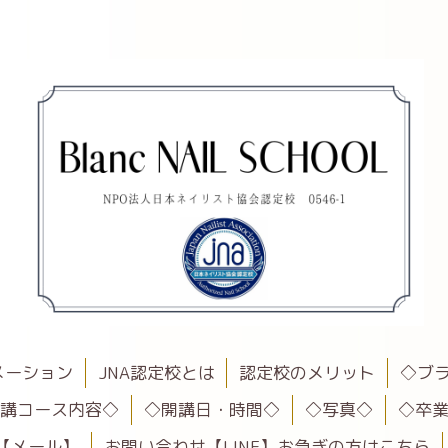
メーション
JNA認定校とは
認定校のメリット
◇ブ
受講コース内容◇
◇開講日・時間◇
◇写真◇
◇卒
【メール】
お問い合わせ【LINE】お急ぎの方はこちら